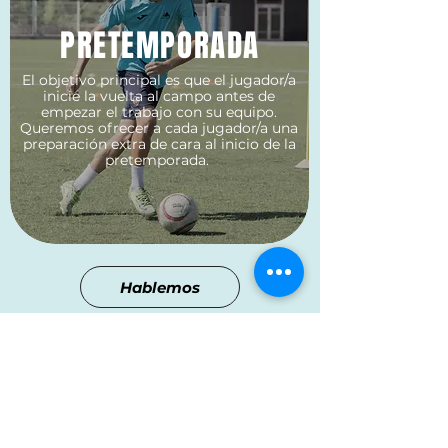
PRETEMPORADA
El objetivo principal es que el jugador/a
inicie la vuelta al campo antes de
empezar el trabajo con su equipo.
Queremos ofrecer a cada jugador/a una
preparación extra de cara al inicio de la
pretemporada.
Hablemos
TE ACOMPAÑAMOS EN TU
FORMACIÓN DEPORTIVA